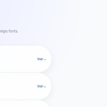
emps forts.
Voir
→
Voir
→