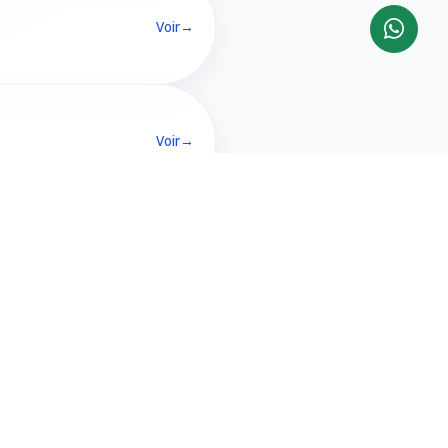
Voir
→
Voir
→
CONTACT
3000, 60 Av. Habib
Bourguiba, Sfax 3000,
ts
Tunisie