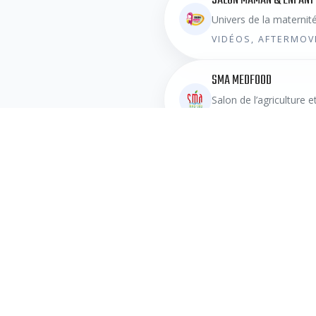
SALON MAMAN & ENFANT
Univers de la maternité
VIDÉOS, AFTERMOV
SMA MEDFOOD
Salon de l’agriculture e
ÉDITIONS PASSÉES 
Foire Internationale
de Sfax
Plateforme d’échanges, d’innovation et
d’opportunités à Sfax. Découvrez nos foires,