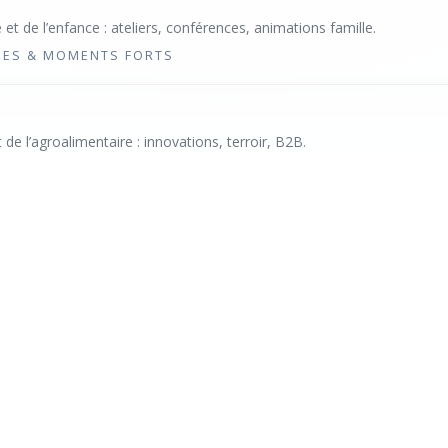
 et de l’enfance : ateliers, conférences, animations famille.
IES & MOMENTS FORTS
t de l’agroalimentaire : innovations, terroir, B2B.
· FOCUS FILIÈRES
NAVIGATION
ÉVÉNEMENTS
Accueil
Événements 2026
À propos
Salon du Livre pour Enfan
Salons & Foires
TENDANCE