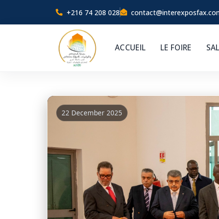
+216 74 208 028
contact@interexposfax.co
ACCUEIL
LE FOIRE
SA
22 December 2025