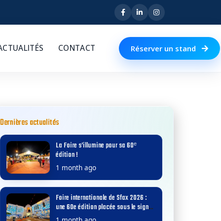
ACTUALITÉS
CONTACT
Réserver un stand
Dernières actualités
La Foire s’illumine pour sa 60ᵉ
édition !
1 month ago
Foire internationale de Sfax 2026 :
une 60e édition placée sous le signe
de l’excellence et du développement
1 month ago