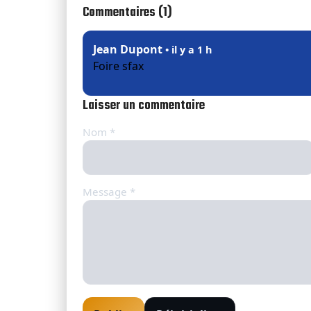
Commentaires (1)
Jean Dupont
• il y a 1 h
Foire sfax
Laisser un commentaire
Nom *
Message *